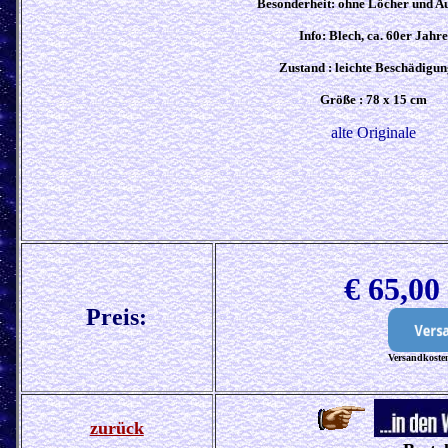
Besonderheit: ohne Löcher und Au
Info: Blech, ca. 60er Jahre
Zustand : leichte Beschädigu
Größe : 78 x 15 cm
alte Originale
€ 65,0
Preis:
Versandkosten
zurück