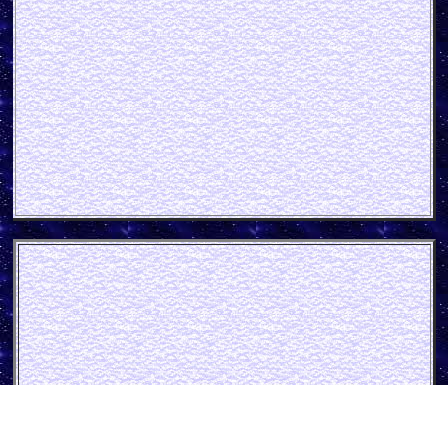
ABC Glühstrumpf Berlin Blech
schild