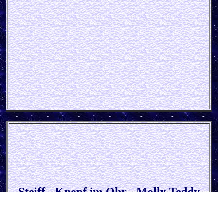
Steiff - Knopf im Ohr - Molly Teddy
Papp
schild