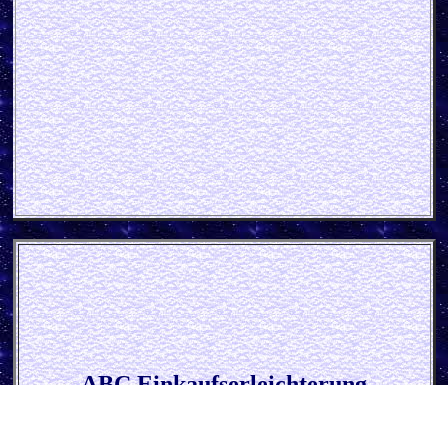
ABC Einkaufserleichterung
Blech
schild