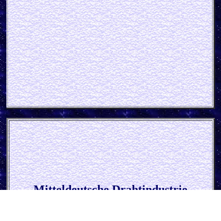
Mitteldeutsche Drahtindustrie
Magdeburg Blech
schild