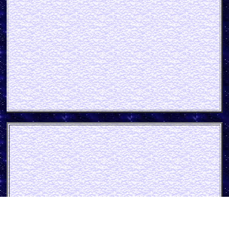
Otterbein Flaschenbier Blech
schild