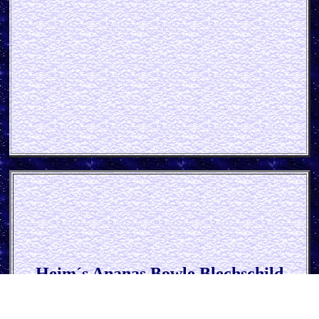
Heim´s Ananas Bowle Blech
schild
(Imoglas)