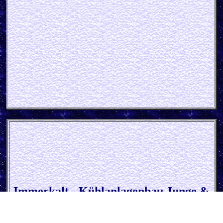
Immerkalt - Kühlanlagenbau Junge &
Co Blechs
child