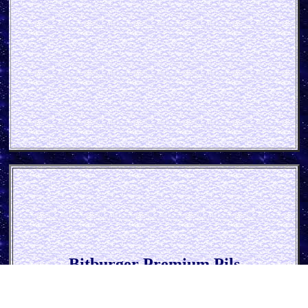
Bitburger Premium Pils
Zapfhahnschild