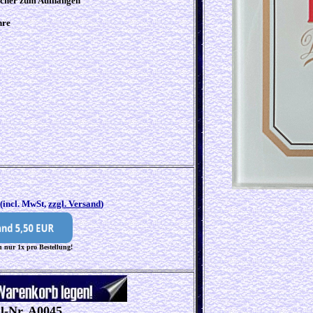
Löcher zum Aufhängen
hre
0
(incl. MwSt,
zzgl. Versand
)
 nur 1x pro Bestellung!
ll-Nr. A0045