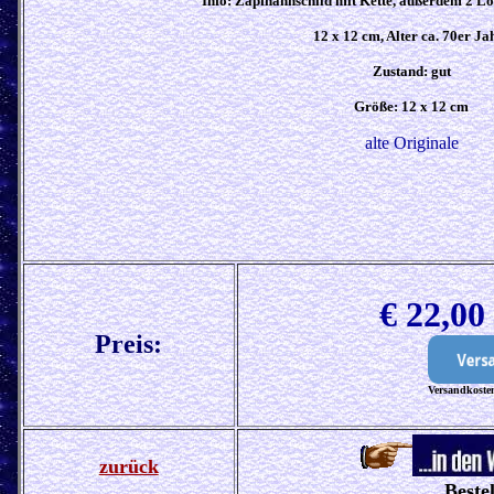
Info: Zapfhahnschild mit Kette, außerdem 2 
12 x 12 cm, Alter ca. 70er Ja
Zustand: gut
Größe:
12 x 12
cm
alte Originale
€ 22,0
Preis:
Versandkosten
zurück
Beste