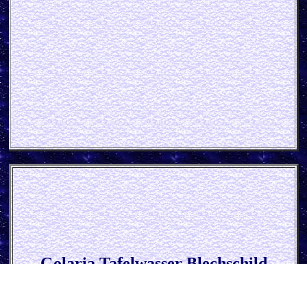
Golaria Tafelwasser Blechschild
(Imoglas)