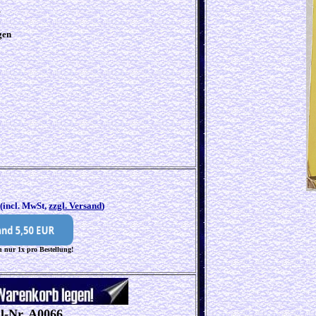
e
gen
0
(incl. MwSt,
zzgl. Versand
)
 nur 1x pro Bestellung!
ll-Nr. A0066