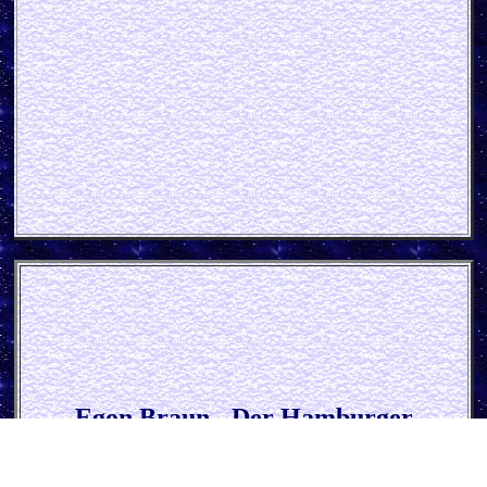
Egon Braun - Der Hamburger
Rumverschnitt Holz
schild