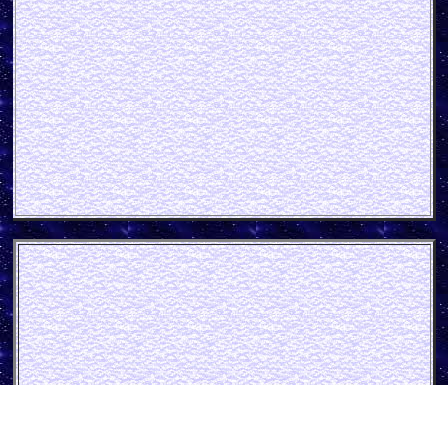
Apfelsaft Papp
schild