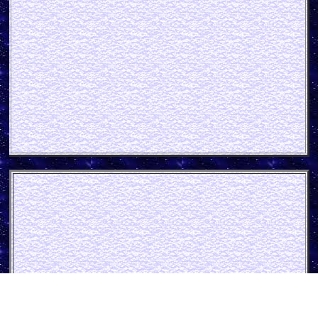
Müller's Zahnpulver - Alma Papp
schild