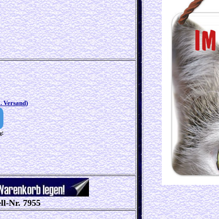
l. Versand
)
g!
ll-Nr. 7955