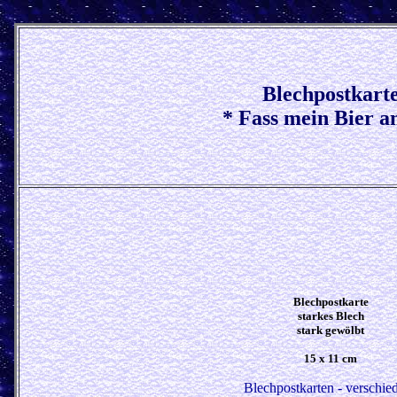
Blechpostkart
* Fass mein Bier 
Blechpostkarte
starkes Blech
stark gewölbt
15 x 11 cm
Blechpostkarten -
verschie