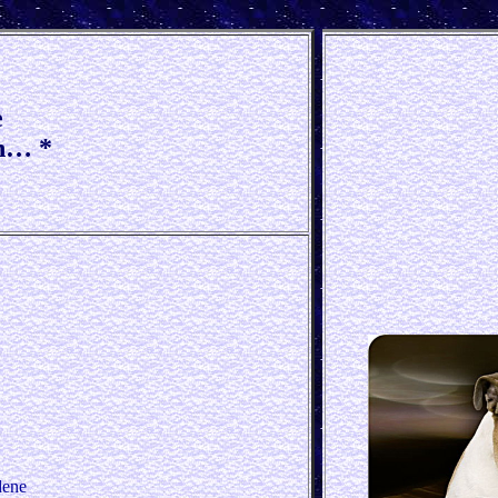
e
an… *
dene