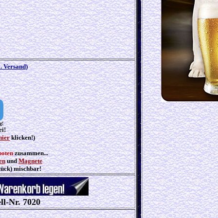
l. Versand
)
g!
ei!
hier
klicken!)
boten
zusammen...
en
und
Magnete
tück) mischbar!
ll-Nr. 7020