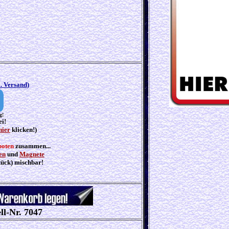
l. Versand
)
g!
ei!
hier
klicken!)
boten
zusammen...
en
und
Magnete
tück) mischbar!
ll-Nr. 7047