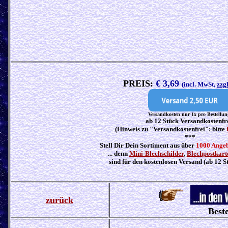
PREIS:
€ 3,69
(incl. MwSt,
zzg
Versandkosten nur 1x pro Bestellun
ab 12 Stück Versandkostenfr
(Hinweis zu "Versandkostenfrei": bitte
***
Stell Dir Dein Sortiment aus über
1000 Ange
... denn
Mini-Blechschilder
,
Blechpostkart
sind für den kostenlosen Versand (ab 12 S
zurück
Beste