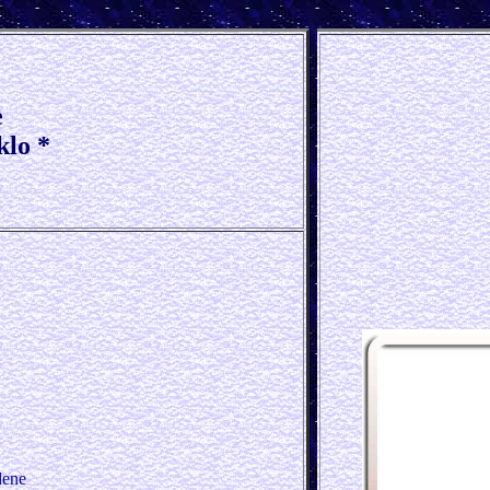
e
klo *
dene