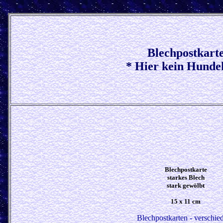
Blechpostkart
* Hier kein Hunde
Blechpostkarte
starkes Blech
stark gewölbt
15 x 11 cm
Blechpostkarten -
verschie