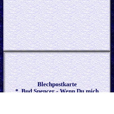
Blechpostkarte
* Bud Spencer - Wenn Du mich
nochmal duzt *