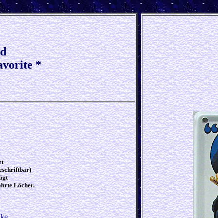
ld
avorite *
et
schriftbar)
ägt
hrte Löcher.
nke