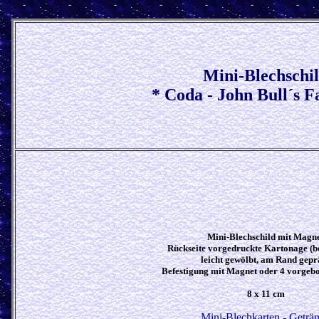
Mini-Blechschi
* Coda - John Bull´s F
Mini-Blechschild mit Magn
Rückseite vorgedruckte Kartonage (be
leicht gewölbt, am Rand gepr
Befestigung mit Magnet oder 4 vorgebo
8 x 11 cm
Mini-Blechkarten - Geträ