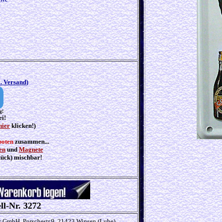
l. Versand
)
g!
ei!
hier
klicken!)
boten
zusammen...
en
und
Magnete
tück) mischbar!
ll-Nr. 3272
r GmbH, Porschestr.9, 21423 Winsen (Luhe),