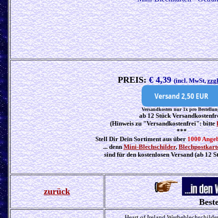
PREIS:
€ 4,39
(incl. MwSt,
zzg
Versandkosten nur 1x pro Bestellun
ab 12 Stück Versandkostenfr
(Hinweis zu "Versandkostenfrei": bitte
***
Stell Dir Dein Sortiment aus über
1000 Ange
... denn
Mini-Blechschilder
,
Blechpostkart
sind für den kostenlosen Versand (ab 12 S
zurück
Beste
Heart of Ireland Werbeblechschilde