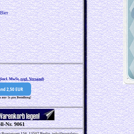
 Bier
(incl. MwSt,
zzgl. Versand
)
 nur 1x pro Bestellung!
ll-Nr. 9061
Borsigturm 156, 13507 Berlin, info@nostalgic-