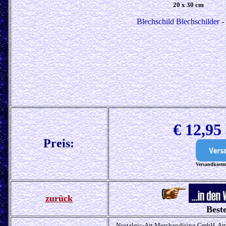
20 x 30 cm
Blechschild Blechschilder -
€ 12,95
Preis:
Versandkosten
zurück
Beste
Nostalgic-Art Merchandising GmbH, Am 