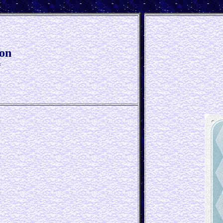
ion
*