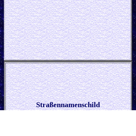
Straßennamenschild
* F_ck D_ch - Ich kaufe ein I *