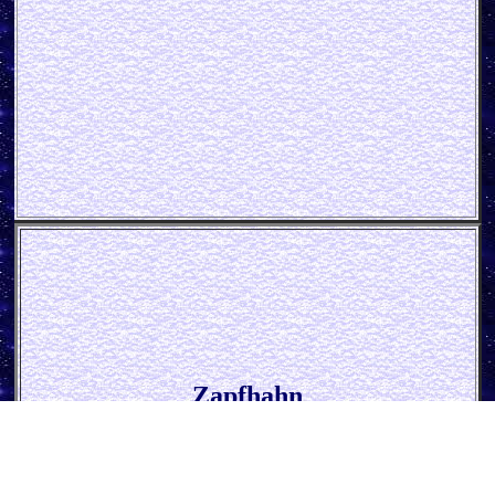
Zapfhahn