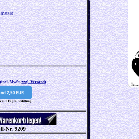
lmstars
5
(incl. MwSt,
zzgl. Versand
)
 nur 1x pro Bestellung!
ll-Nr. 9209