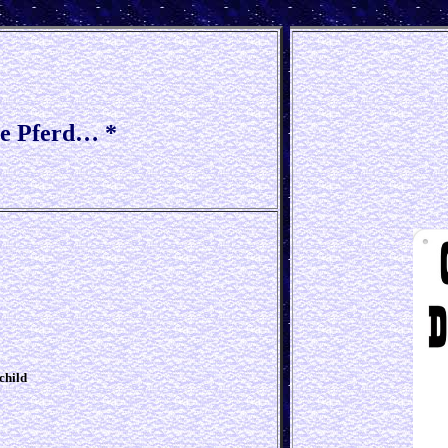
te Pferd… *
schild