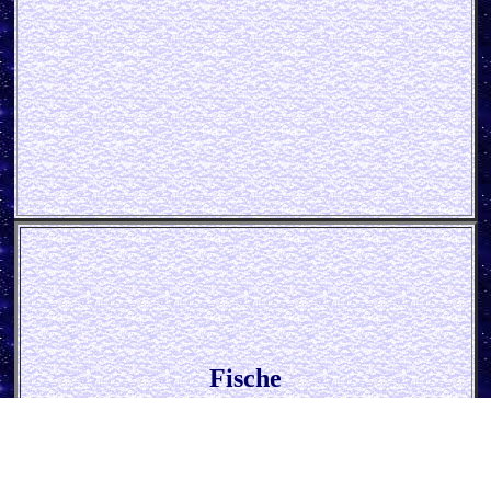
Fische
* Friedfische *