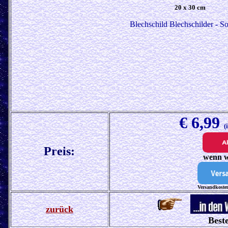
20 x 30 cm
Blechschild Blechschilder - So
€ 6,99
(
Preis:
wenn w
Versandkosten
zurück
Beste