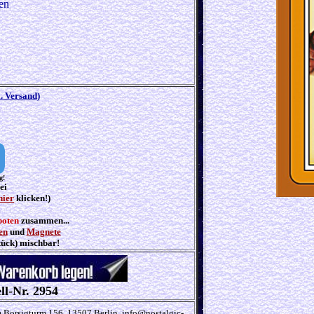
en
l. Versand
)
g!
ei
hier
klicken!)
boten
zusammen...
en
und
Magnete
tück) mischbar!
ll-Nr. 2954
Borsigturm 156, 13507 Berlin, info@nostalgic-