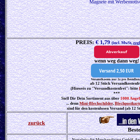
Magnete mit Werbemotiv
PREIS:
€ 1,79
(incl. MwSt,
zzg
wenn weg dann weg!
Versandkosten nur 1x pro Bestellun
ab 12 Stück Versandkostenfr
(Hinweis zu "Versandkostenfrei": bitte
***
Stell Dir Dein Sortiment aus über
1000 Ange
... denn
Mini-Blechschilder
,
Blechpostkart
sind für den kostenlosen Versand (ab 12 S
zurück
Beste
Nostalgic-Art Merchandising GmbH, Am 