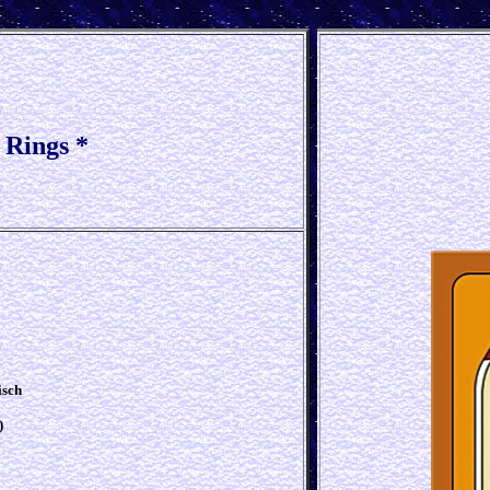
 Rings *
isch
)