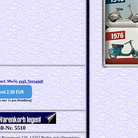
incl. MwSt,
zzgl. Versand
)
 nur 1x pro Bestellung!
ll-Nr. 5510
Borsigturm 156, 13507 Berlin, info@nostalgic-