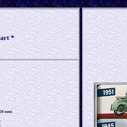
art *
x 20 mm)
m
m