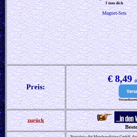
3 mm dick
Magnet-Sets
€
8,49
(
Preis:
Versandkosten
zurück
Beste
Nostalgic-Art Merchandising GmbH, Am 