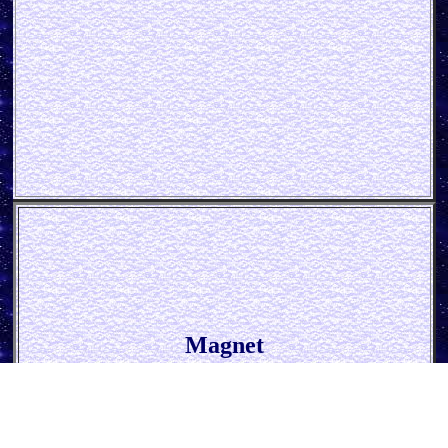
Magnet
* Fass mein Bier an… *