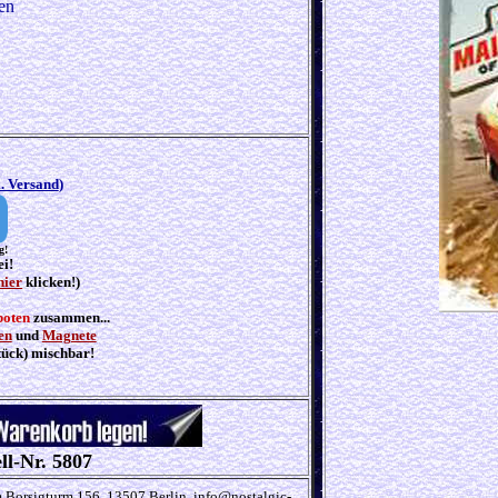
en
l. Versand
)
g!
ei!
hier
klicken!)
boten
zusammen...
en
und
Magnete
tück) mischbar!
ll-Nr. 5807
Borsigturm 156, 13507 Berlin, info@nostalgic-