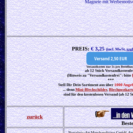
Magnete mit Werbemotiv
PREIS:
€ 3,25
(incl. MwSt,
zzg
Versandkosten nur 1x pro Bestellun
ab 12 Stück Versandkostenfr
(Hinweis zu "Versandkostenfrei": bitte
***
Stell Dir Dein Sortiment aus über
1000 Ange
... denn
Mini-Blechschilder
,
Blechpostkart
sind für den kostenlosen Versand (ab 12 S
zurück
Beste
Nostalgic-Art Merchandising GmbH, Am 