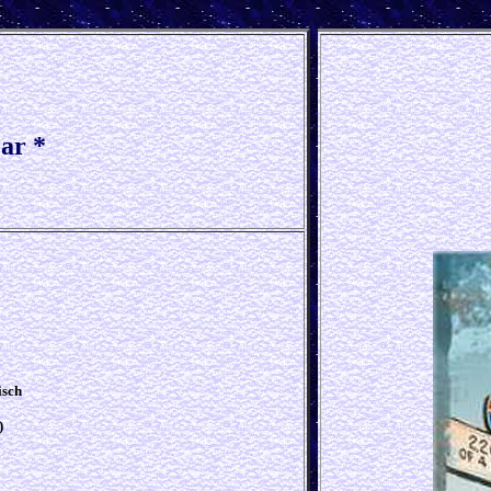
ar *
isch
)