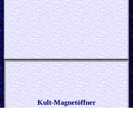
Kult-Magnetöffner
* Guinness Lovely Day Tukan *