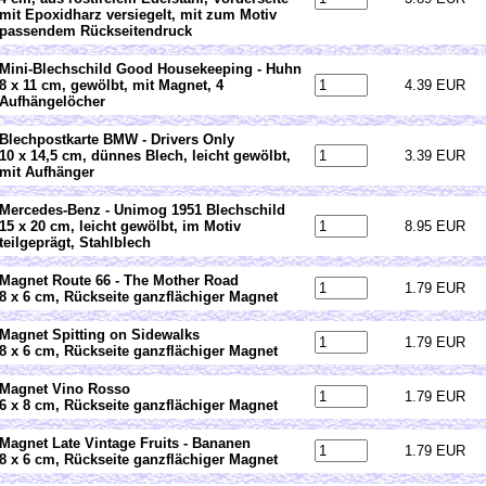
mit Epoxidharz versiegelt, mit zum Motiv
passendem Rückseitendruck
Mini-Blechschild Good Housekeeping - Huhn
8 x 11 cm, gewölbt, mit Magnet, 4
4.39 EUR
Aufhängelöcher
Blechpostkarte BMW - Drivers Only
10 x 14,5 cm, dünnes Blech, leicht gewölbt,
3.39 EUR
mit Aufhänger
Mercedes-Benz - Unimog 1951 Blechschild
15 x 20 cm, leicht gewölbt, im Motiv
8.95 EUR
teilgeprägt, Stahlblech
Magnet Route 66 - The Mother Road
1.79 EUR
8 x 6 cm, Rückseite ganzflächiger Magnet
Magnet Spitting on Sidewalks
1.79 EUR
8 x 6 cm, Rückseite ganzflächiger Magnet
Magnet Vino Rosso
1.79 EUR
6 x 8 cm, Rückseite ganzflächiger Magnet
Magnet Late Vintage Fruits - Bananen
1.79 EUR
8 x 6 cm, Rückseite ganzflächiger Magnet