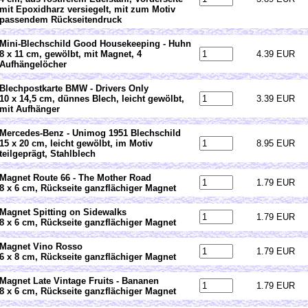
mit Epoxidharz versiegelt, mit zum Motiv
passendem Rückseitendruck
Mini-Blechschild Good Housekeeping - Huhn
8 x 11 cm, gewölbt, mit Magnet, 4
4.39 EUR
Aufhängelöcher
Blechpostkarte BMW - Drivers Only
10 x 14,5 cm, dünnes Blech, leicht gewölbt,
3.39 EUR
mit Aufhänger
Mercedes-Benz - Unimog 1951 Blechschild
15 x 20 cm, leicht gewölbt, im Motiv
8.95 EUR
teilgeprägt, Stahlblech
Magnet Route 66 - The Mother Road
1.79 EUR
8 x 6 cm, Rückseite ganzflächiger Magnet
Magnet Spitting on Sidewalks
1.79 EUR
8 x 6 cm, Rückseite ganzflächiger Magnet
Magnet Vino Rosso
1.79 EUR
6 x 8 cm, Rückseite ganzflächiger Magnet
Magnet Late Vintage Fruits - Bananen
1.79 EUR
8 x 6 cm, Rückseite ganzflächiger Magnet