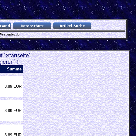
Warenkorb
 ´Startseite` !
ieren` !
Summe
3.89 EUR
3.89 EUR
3.89 EUR