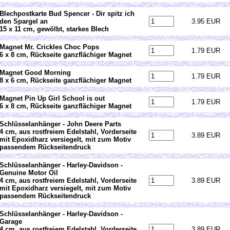
Blechpostkarte Bud Spencer - Dir spitz ich
den Spargel an
3.95 EUR
15 x 11 cm, gewölbt, starkes Blech
Magnet Mr. Crickles Choc Pops
1.79 EUR
6 x 8 cm, Rückseite ganzflächiger Magnet
Magnet Good Morning
1.79 EUR
8 x 6 cm, Rückseite ganzflächiger Magnet
Magnet Pin Up Girl School is out
1.79 EUR
6 x 8 cm, Rückseite ganzflächiger Magnet
Schlüsselanhänger - John Deere Parts
4 cm, aus rostfreiem Edelstahl, Vorderseite
3.89 EUR
mit Epoxidharz versiegelt, mit zum Motiv
passendem Rückseitendruck
Schlüsselanhänger - Harley-Davidson -
Genuine Motor Oil
4 cm, aus rostfreiem Edelstahl, Vorderseite
3.89 EUR
mit Epoxidharz versiegelt, mit zum Motiv
passendem Rückseitendruck
Schlüsselanhänger - Harley-Davidson -
Garage
4 cm, aus rostfreiem Edelstahl, Vorderseite
3.89 EUR