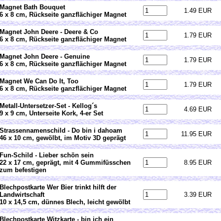
Magnet Bath Bouquet
1.49 EUR
6 x 8 cm, Rückseite ganzflächiger Magnet
Magnet John Deere - Deere & Co
1.79 EUR
6 x 8 cm, Rückseite ganzflächiger Magnet
Magnet John Deere - Genuine
1.79 EUR
6 x 8 cm, Rückseite ganzflächiger Magnet
Magnet We Can Do It, Too
1.79 EUR
6 x 8 cm, Rückseite ganzflächiger Magnet
Metall-Untersetzer-Set - Kellog´s
4.69 EUR
9 x 9 cm, Unterseite Kork, 4-er Set
Strassennamenschild - Do bin i dahoam
11.95 EUR
46 x 10 cm, gewölbt, im Motiv 3D geprägt
Fun-Schild - Lieber schön sein
22 x 17 cm, geprägt, mit 4 Gummifüsschen
8.95 EUR
zum befestigen
Blechpostkarte Wer Bier trinkt hilft der
Landwirtschaft
3.39 EUR
10 x 14,5 cm, dünnes Blech, leicht gewölbt
Blechpostkarte Witzkarte - bin ich ein