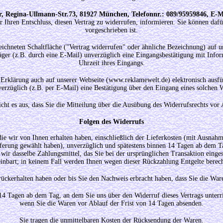
r, Regina-Ullmann-Str.73, 81927 München, Telefonnr.: 089/95959846, E-
er Ihren Entschluss, diesen Vertrag zu widerrufen, informieren. Sie können da
vorgeschrieben ist.
eichneten Schaltfläche ("Vertrag widerrufen" oder ähnliche Bezeichnung) auf u
räger (z.B. durch eine E-Mail) unverzüglich eine Eingangsbestätigung mit Inf
Uhrzeit ihres Eingangs.
 Erklärung auch auf unserer Webseite (www.reklamewelt.de) elektronisch ausfü
erzüglich (z.B. per E-Mail) eine Bestätigung über den Eingang eines solchen W
cht es aus, dass Sie die Mitteilung über die Ausübung des Widerrufsrechts vor 
Folgen des Widerrufs
e wir von Ihnen erhalten haben, einschließlich der Lieferkosten (mit Ausnahme
eferung gewählt haben), unverzüglich und spätestens binnen 14
Tagen
ab dem Ta
wir dasselbe Zahlungsmittel, das Sie bei der ursprünglichen Transaktion einges
einbart; in keinem Fall werden Ihnen wegen dieser Rückzahlung Entgelte berech
ckerhalten haben oder bis Sie den Nachweis erbracht haben, dass Sie die Ware
14
Tagen
ab dem Tag, an dem Sie uns über den Widerruf dieses Vertrags unterr
wenn Sie die Waren vor Ablauf der Frist von
14 Tagen
absenden.
Sie tragen die unmittelbaren Kosten der Rücksendung der Waren.