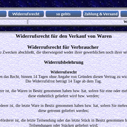
W
.
Widerrufsrecht für den Verkauf von Waren
Widerrufsrecht für Verbraucher
 zu Zwecken abschließt, die überwiegend weder ihrer gewerblichen noch ihrer s
Widerrufsbelehrung
Widerrufsrecht
en das Recht, binnen 14 Tagen ohne Angabe von Gründen diesen Vertrag zu wid
Die Widerrufsfrist beträgt 14 Tage ab dem Tag,
erer ist, die Waren in Besitz genommen haben bzw. hat, sofern Sie eine oder m
;
diese einheitlich geliefert wird bzw. werden
rderer ist, die letzte Ware in Besitz genommen haben bzw. hat, sofern Sie meh
;
diese getrennt geliefert werden
eförderer ist, die letzte Teilsendung oder das letzte Stück in Besitz genommen h
;
Teilsendungen oder Stücken geliefert wird