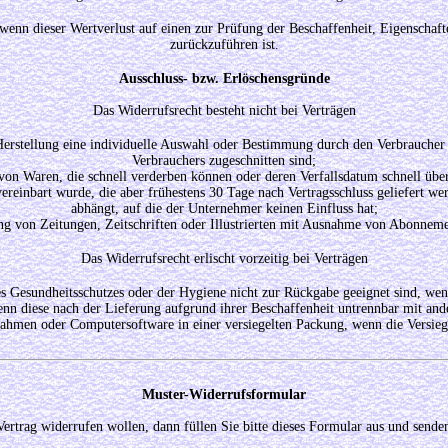
wenn dieser Wertverlust auf einen zur Prüfung der Beschaffenheit, Eigenscha
zurückzuführen ist.
Ausschluss- bzw. Erlöschensgründe
Das Widerrufsrecht besteht nicht bei Verträgen
 Herstellung eine individuelle Auswahl oder Bestimmung durch den Verbraucher m
Verbrauchers zugeschnitten sind;
 von Waren, die schnell verderben können oder deren Verfallsdatum schnell über
s vereinbart wurde, die aber frühestens 30 Tage nach Vertragsschluss geliefer
abhängt, auf die der Unternehmer keinen Einfluss hat;
ung von Zeitungen, Zeitschriften oder Illustrierten mit Ausnahme von Abonneme
Das Widerrufsrecht erlischt vorzeitig bei Verträgen
es Gesundheitsschutzes oder der Hygiene nicht zur Rückgabe geeignet sind, wen
nn diese nach der Lieferung aufgrund ihrer Beschaffenheit untrennbar mit an
ahmen oder Computersoftware in einer versiegelten Packung, wenn die Versieg
Muster-Widerrufsformular
ertrag widerrufen wollen, dann füllen Sie bitte dieses Formular aus und senden